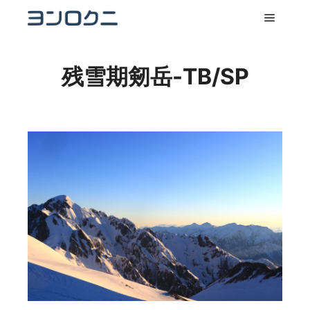
メイン
残雪期剱岳-TB/SP